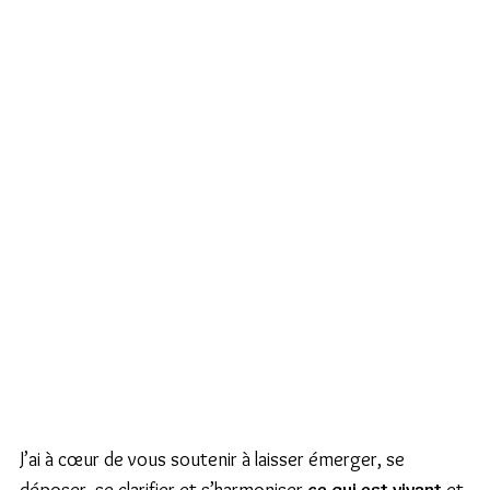
J’ai à cœur de vous soutenir à laisser émerger, se 
déposer, se clarifier et s’harmoniser 
ce qui est vivant
 et 